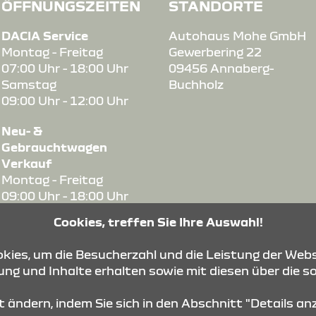
ÖFFNUNGSZEITEN
STANDORTE
DACIA Service
Autohaus Mohe GmbH
Montag - Freitag
Gewerbering 22
07:00 Uhr - 18:00 Uhr
09456 Annaberg-
Samstag
Buchholz
09:00 Uhr - 12:00 Uhr
Neu- &
Gebrauchtwagen
Verkauf
Montag - Freitag
09:00 Uhr - 18:00 Uhr
Samstag
Cookies, treffen Sie Ihre Auswahl!
09:00 Uhr - 12:00 Uhr
ies, um die Besucherzahl und die Leistung der Webs
Ersatzteile-Verkauf
ng und Inhalte erhalten sowie mit diesen über die s
Montag - Freitag
07:00 Uhr - 18:00 Uhr
it ändern, indem Sie sich in den Abschnitt "Details a