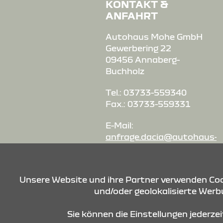
KONTAKT &
ANFAHRT
Autohaus Mohe GmbH
Gewerbering 22
09456 Annaberg-
Buchholz
Tel.: 03733-559340
Fax.: 03733-559331
E-Mail:
anfrage.dacia@autohaus-
mohe.de
Unsere Website und ihre Partner verwenden Cook
und/oder geolokalisierte Werbu
Sie können die Einstellungen jederze