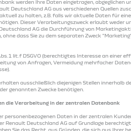
enbank werden Ihre Daten eingetragen, abgeglichen und 
nault Deutschland AG aus verschiedenen Quellen z
aktuell zu halten, z.B. falls wir aktuelle Daten für e
ötigen. Dieser Verarbeitungszweck erlaubt weder u
Deutschland AG die Durchführung von Marketingakti
ohne dass Sie zu dem separaten Zweck "Marketing" I
bs. 1 lit. f DSGVO (berechtigtes Interesse an einer eff
beitung von Anfragen, Vermeidung mehrfacher Date
se).
rhalten ausschließlich diejenigen Stellen innerhalb d
g der genannten Zwecke benötigen.
en die Verarbeitung in der zentralen Datenbank
rer personenbezogenen Daten in der zentralen Kund
r Renault Deutschland AG auf Grundlage berechtigt
 haben Sie das Recht, aus Gründen, die sich aus Ihrer