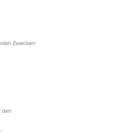
enden Zwecken:
f den
r