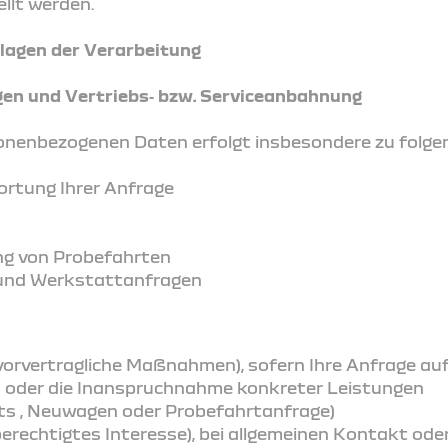
llt werden.
lagen der Verarbeitung
gen und Vertriebs‑ bzw. Serviceanbahnung
sonenbezogenen Daten erfolgt insbesondere zu folg
rtung Ihrer Anfrage
ng von Probefahrten
 und Werkstattanfragen
O (vorvertragliche Maßnahmen), sofern Ihre Anfrage au
s oder die Inanspruchnahme konkreter Leistungen
bots , Neuwagen oder Probefahrtanfrage)
 (berechtigtes Interesse), bei allgemeinen Kontakt ode