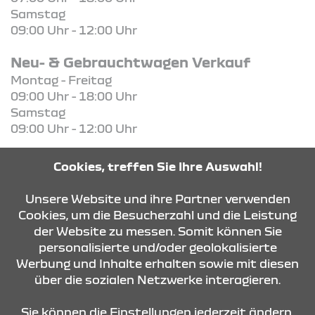
Samstag
09:00 Uhr - 12:00 Uhr
Neu- & Gebrauchtwagen Verkauf
Montag - Freitag
09:00 Uhr - 18:00 Uhr
Samstag
09:00 Uhr - 12:00 Uhr
Ersatzteile-Verkauf
Cookies, treffen Sie Ihre Auswahl!
Montag - Freitag
07:00 Uhr - 18:00 Uhr
Unsere Website und ihre Partner verwenden
Cookies, um die Besucherzahl und die Leistung
der Website zu messen. Somit können Sie
KONTAKT & ANFAHRT
personalisierte und/oder geolokalisierte
Werbung und Inhalte erhalten sowie mit diesen
über die sozialen Netzwerke interagieren.
ÖFFNUNGSZEITEN
Sie können die Einstellungen jederzeit ändern,